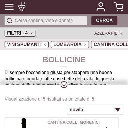
CERCA
FILTRI
4
AZZERA FILTRI
(
)
VINI SPUMANTI
LOMBARDIA
CANTINA COLL
BOLLICINE
E' sempre l’occasione giusta per stappare una buona
bollicina e brindare alle cose belle della vita! In questa
sezione della nostra
enoteca online
troverete una
selezione di grandiosi
vini spumanti
, vini bianchi
frizzanti, bollicine e champagne.
Visualizzazione di
5
risultati su un totale di
5
Partendo dai grandi
vini Franciacorta
DOCG
La Montina
e
Cà del Bosco
, passando agli altrettanto interessanti
Trento DOC
di
Madonna delle Vittorie
, consideriamo i
CANTINA COLLI MORENICI
vini ottenuti dal Metodo Classico
, ovvero tramite una