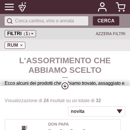
CERCA
FILTRI
1
AZZERA FILTRI
(
)
RUM
L'ASSORTIMENTO CHE
ABBIAMO SCELTO
Ecco alcuni dei prodotti che abbiamo trovato, assaggiato e
che vogliamo condividere con voi..
Visualizzazione di
24
risultati su un totale di
32
DON PAPA