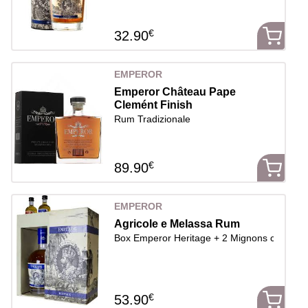
€
32.90
EMPEROR
Emperor Château Pape
Clemént Finish
Rum Tradizionale
€
89.90
EMPEROR
Agricole e Melassa Rum
Box Emperor Heritage + 2 Mignons cl.5 (1 H
€
53.90