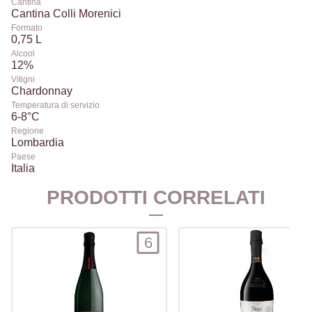
Cantina
Cantina Colli Morenici
Formato
0,75 L
Alcool
12%
Vitigni
Chardonnay
Temperatura di servizio
6-8°C
Regione
Lombardia
Paese
Italia
PRODOTTI CORRELATI
6