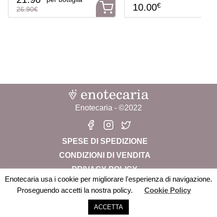
€
10.00
26.90€
Enotecaria - ©2022
SPESE DI SPEDIZIONE
CONDIZIONI DI VENDITA
PRIVACY POLICY
Enotecaria usa i cookie per migliorare l'esperienza di navigazione.
CHI SIAMO
Proseguendo accetti la nostra policy.
Cookie Policy
Enotecaria Srl Società Benefit – P.iva: 04822280238 –
Garda
ACCETTA
-
+
AGGIUNGI AL CARRELLO
info@enotecaria.it
Rose'