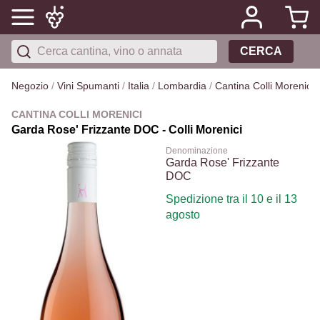
CERCA
Negozio
/
Vini Spumanti
/
Italia
/
Lombardia
/
Cantina Colli Morenici
/
CANTINA COLLI MORENICI
Garda Rose' Frizzante DOC - Colli Morenici
Denominazione
Garda Rose' Frizzante
DOC
Spedizione tra il 10 e il 13
agosto