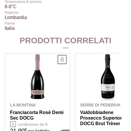
Temperatura di servizio
6-8°C
Regione
Lombardia
Paese
Italia
PRODOTTI CORRELATI
6
LA MONTINA
SERRE DI PEDERIVA
Franciacorta Rosè Demi
Valdobbiadene
Sec DOCG
Prosecco Superiore
DOCG Brut Trèser
6
confezione da 6
€
21.90
per bottiglia