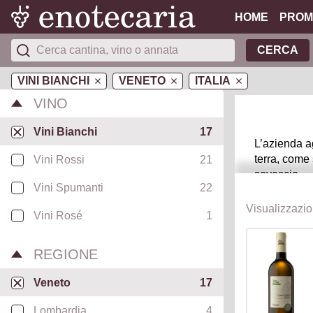
HOME
PROM
CERCA
VINI BIANCHI
VENETO
ITALIA
VINO
Vini Bianchi
17
L’azienda a
terra, come 
Vini Rossi
21
sovescio.
Vini Spumanti
22
Nel cuore de
Visualizzazi
apprezzare i
Vini Rosé
1
Recioto rap
Virgo Moron:
REGIONE
Veneto
17
Lombardia
4