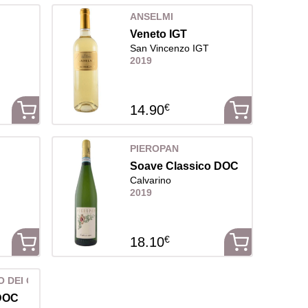
ANSELMI
Veneto IGT
San Vincenzo IGT
2019
€
14.90
PIEROPAN
Soave Classico DOC
Calvarino
2019
€
18.10
 DEI GIUSTI
 DOC