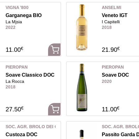
VIGNA '800
ANSELMI
Garganega BIO
Veneto IGT
La Mjsia
I Capitelli
2022
2018
€
€
11.00
21.90
PIEROPAN
PIEROPAN
Soave Classico DOC
Soave DOC
La Rocca
2020
2018
€
€
27.50
11.00
SOC. AGR. BROLO DEI GIUSTI
SOC. AGR. BROLO
Custoza DOC
Passito Garda