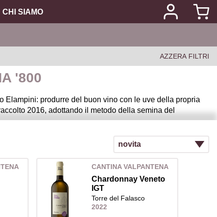
CHI SIAMO
AZZERA FILTRI
A '800
Elampini: produrre del buon vino con le uve della propria
l raccolto 2016, adottando il metodo della semina del
la nostra tradizione. Un luogo di gusto e piacere per
ico, il Valpolicella superiore “Ripasso”, l’Amarone e il
 Elampini li ha ribattezzati el Campanar, la Cesolina e
NTENA
CANTINA VALPANTENA
veronese.
Chardonnay Veneto
IGT
Torre del Falasco
2022