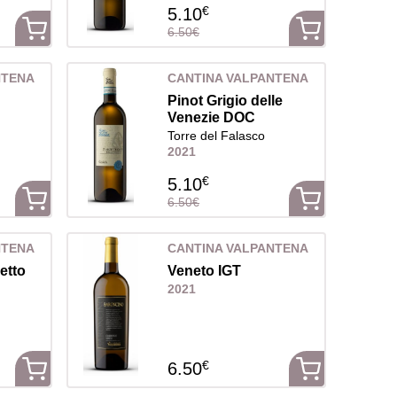
€
5.10
6.50€
NTENA
CANTINA VALPANTENA
Pinot Grigio delle
Venezie DOC
Torre del Falasco
2021
€
5.10
6.50€
NTENA
CANTINA VALPANTENA
etto
Veneto IGT
2021
€
6.50