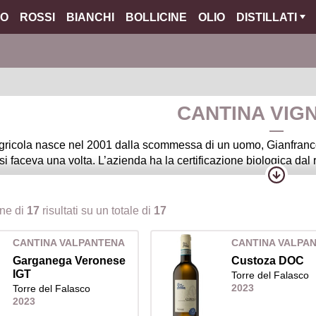
O
ROSSI
BIANCHI
BOLLICINE
OLIO
DISTILLATI
CANTINA VIGN
gricola nasce nel 2001 dalla scommessa di un uomo, Gianfranco 
si faceva una volta. L’azienda ha la certificazione biologica da
lla Valpolicella, la cantina Vigna ‘800 ospita i migliori vini del
one di
17
risultati su un totale di
17
l terroir di una delle zone più belle d’Italia. Il Valpolicella class
presentano il cuore dell’azienda agricola Vigna ‘800. Gianfranco
CANTINA VALPANTENA
CANTINA VALPA
 nomi della storia locale per vini della più classica tradizione 
Garganega Veronese
Custoza DOC
IGT
Torre del Falasco
2023
Torre del Falasco
2023