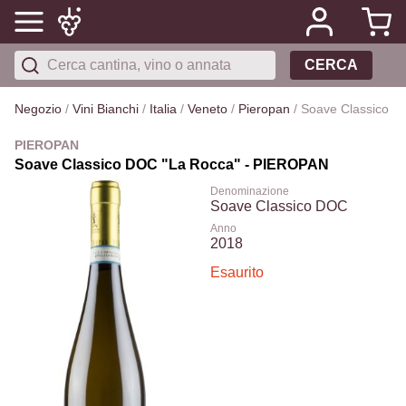
CERCA
Negozio
/
Vini Bianchi
/
Italia
/
Veneto
/
Pieropan
/
Soave Classico 
PIEROPAN
Soave Classico DOC "La Rocca" - PIEROPAN
Denominazione
Soave Classico DOC
Anno
2018
Esaurito