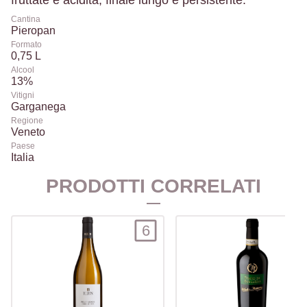
fruttate e acidità, finale lungo e persistente.
Cantina
Pieropan
Formato
0,75 L
Alcool
13%
Vitigni
Garganega
Regione
Veneto
Paese
Italia
PRODOTTI CORRELATI
6