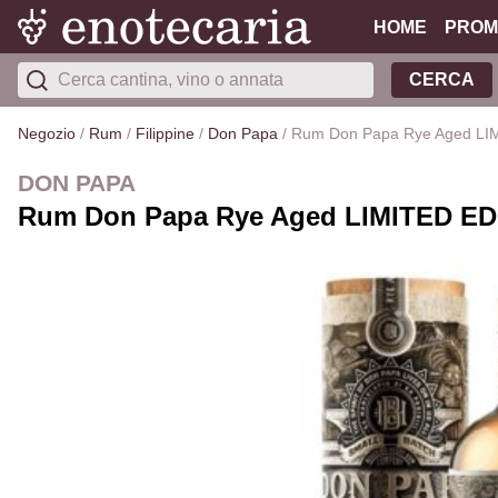
HOME
PROM
CERCA
Negozio
/
Rum
/
Filippine
/
Don Papa
/
Rum Don Papa Rye Aged LI
DON PAPA
Rum Don Papa Rye Aged LIMITED EDIT