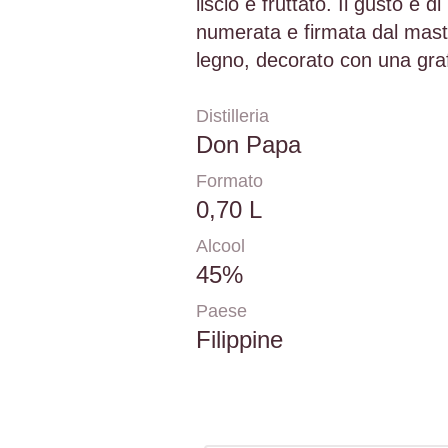
liscio e fruttato. Il gusto è d
numerata e firmata dal mastro
legno, decorato con una grafi
Distilleria
Don Papa
Formato
0,70 L
Alcool
45%
Paese
Filippine