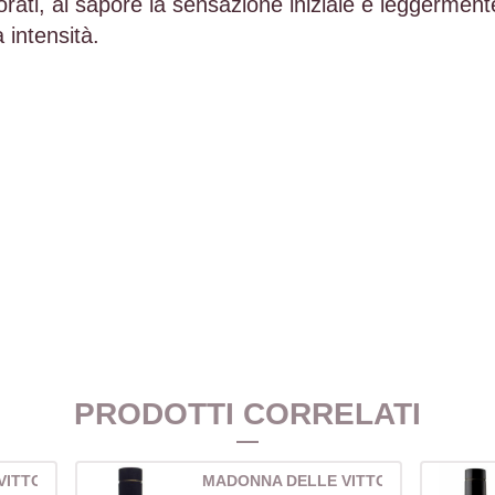
orati, al sapore la
sensazione iniziale è leggerment
 intensità.
PRODOTTI CORRELATI
VITTORIE
MADONNA DELLE VITTORIE