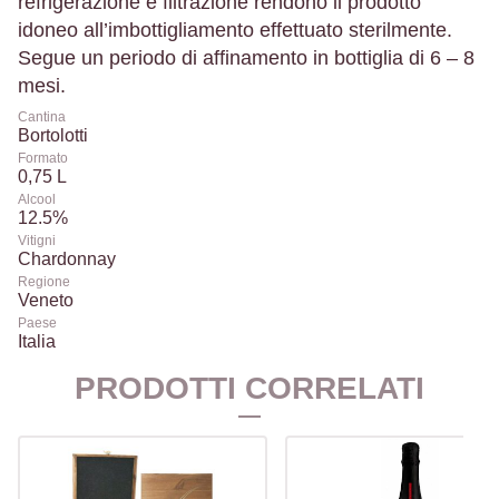
refrigerazione e filtrazione rendono il prodotto
idoneo all’imbottigliamento effettuato sterilmente.
Segue un periodo di affinamento in bottiglia di 6 – 8
mesi.
Cantina
Bortolotti
Formato
0,75 L
Alcool
12.5%
Vitigni
Chardonnay
Regione
Veneto
Paese
Italia
PRODOTTI CORRELATI