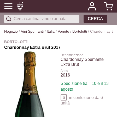
CERCA
Negozio
/
Vini Spumanti
/
Italia
/
Veneto
/
Bortolotti
/
Chardonnay Spu
BORTOLOTTI
Chardonnay Extra Brut 2017
Denominazione
Chardonnay Spumante
Extra Brut
Anno
2016
Spedizione tra il 10 e il 13
agosto
6
in confezione da 6
unità