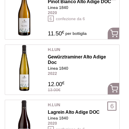
Pinot Bianco Alto Adige DOC
riconoscibili per la loro eleganza, in particolar modo il
Linea 1840
Pinot Nero, che in questa regione raggiunge la sua
2020
massima espressione, consigliamo vivamente la riserva
6
confezione da 6
Sandbichler il vino che rispecchia maggiormente la
filosofia dell' azienda.
€
11.50
per bottiglia
H.LUN
Gewürztraminer Alto Adige
Doc
Linea 1840
2022
€
12.00
13.00€
6
H.LUN
Lagrein Alto Adige DOC
Linea 1840
2020