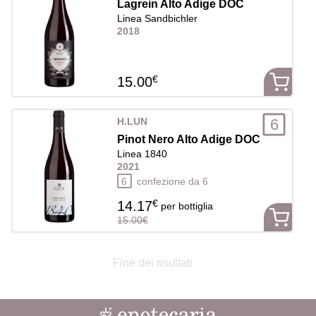
Lagrein Alto Adige DOC
Linea Sandbichler
2018
€
15.00
6
H.LUN
Pinot Nero Alto Adige DOC
Linea 1840
2021
6
confezione da 6
€
14.17
per bottiglia
15.00€
Fine dei risultati