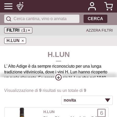
CERCA
FILTRI
1
AZZERA FILTRI
(
)
H.LUN
H.LUN
L' Alto Adige è da sempre riconosciuto per una lunga
tradizione vitivinicola, dove i vini H. Lun hanno ricoperto
un ruolo rilevante. Fu proprio Alois H. Lun che nel 1840
diede vita all' omonima azienda, producendo vini esclusivi
e caratteristici del territorio. Successivamente la Cantina
Visualizzazione di
9
risultati su un totale di
9
Girlan ha rilevato l' azienda H.LUN continuando il percorso
con il marchio tradizionale e mantenendo la stessa
filosofia di qualità e tradizionalità.
6
H.LUN
Le caratteristiche del territorio permettono di produrre vini