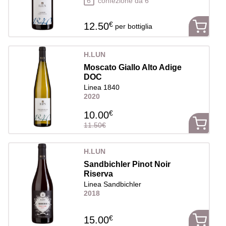
6
confezione da 6
€
12.50
per bottiglia
H.LUN
Moscato Giallo Alto Adige
DOC
Linea 1840
2020
€
10.00
11.50€
H.LUN
Sandbichler Pinot Noir
Riserva
Linea Sandbichler
2018
€
15.00