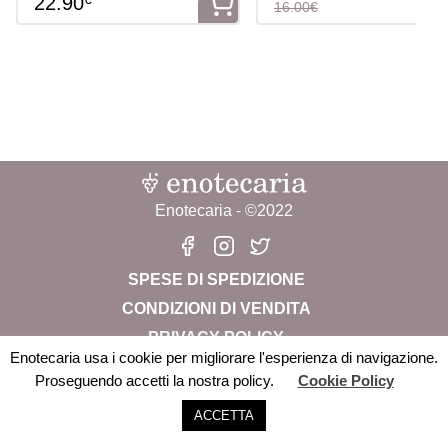
22.90
16.00€
Enotecaria - ©2022
SPESE DI SPEDIZIONE
CONDIZIONI DI VENDITA
PRIVACY POLICY
Enotecaria usa i cookie per migliorare l'esperienza di navigazione.
CHI SIAMO
Proseguendo accetti la nostra policy.
Cookie Policy
Enotecaria Srl Società Benefit – P.iva: 04822280238 –
Limoncino
ACCETTA
-
+
AGGIUNGI AL CARRELLO
info@enotecaria.it
Ricetta
Tradizionale