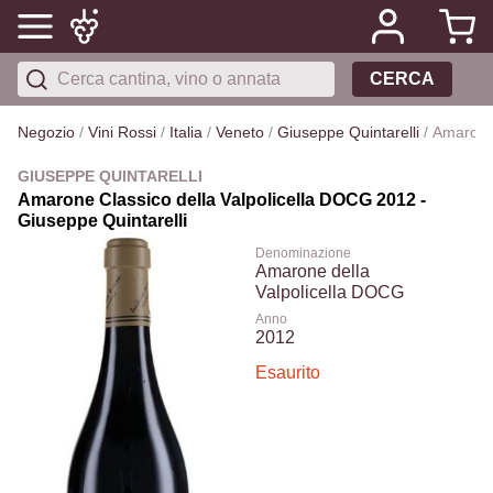
CERCA
Negozio
/
Vini Rossi
/
Italia
/
Veneto
/
Giuseppe Quintarelli
/
Amarone 
GIUSEPPE QUINTARELLI
Amarone Classico della Valpolicella DOCG 2012 -
Giuseppe Quintarelli
Denominazione
Amarone della
Valpolicella DOCG
Anno
2012
Esaurito