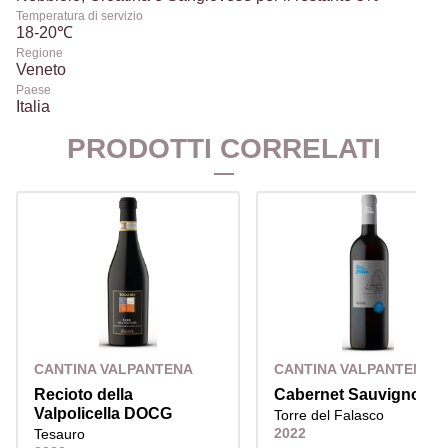
Temperatura di servizio
18-20℃
Regione
Veneto
Paese
Italia
PRODOTTI CORRELATI
CANTINA VALPANTENA
CANTINA VALPANTENA
Recioto della
Cabernet Sauvignon I
Valpolicella DOCG
Torre del Falasco
2022
Tesauro