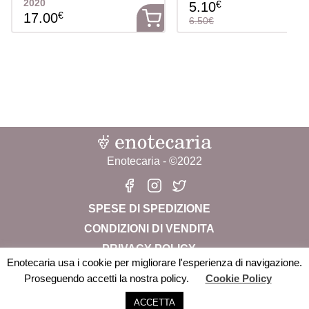
2020
€
5.10
€
17.00
6.50€
Enotecaria - ©2022
SPESE DI SPEDIZIONE
CONDIZIONI DI VENDITA
PRIVACY POLICY
Enotecaria usa i cookie per migliorare l'esperienza di navigazione.
CHI SIAMO
Proseguendo accetti la nostra policy.
Cookie Policy
Enotecaria Srl Società Benefit – P.iva: 04822280238 –
ACCETTA
info@enotecaria.it