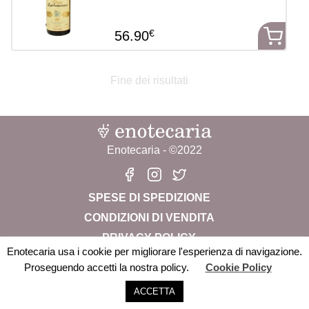
€
56.90
Fine dei risultati
Enotecaria - ©2022
SPESE DI SPEDIZIONE
CONDIZIONI DI VENDITA
PRIVACY POLICY
Enotecaria usa i cookie per migliorare l'esperienza di navigazione.
CHI SIAMO
Proseguendo accetti la nostra policy.
Cookie Policy
Enotecaria Srl Società Benefit – P.iva: 04822280238 –
ACCETTA
info@enotecaria.it