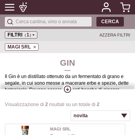
CERCA
FILTRI
1
AZZERA FILTRI
(
)
MAGI SRL
GIN
Il Gin è un distillato ottenuto da un fermentato di grano e
segale, in cui sono messe a macerare erbe e spezie, dette
botanicals. Devono essere presenti bacche di ginepro,
dalle quali il Gin prende il nome, che ne caratterizzano il
profumo e il gusto. La sua ricetta originale è di origine
Visualizzazione di
2
risultati su un totale di
2
olandese, ma è nel Regno Unito che il distillato ha
conosciuto l’evoluzione più significativa, nelle componenti
aromatiche e nei metodi di produzione.
MAGI SRL
Anche se nell' ultimo decennio sono nate moltissime altre