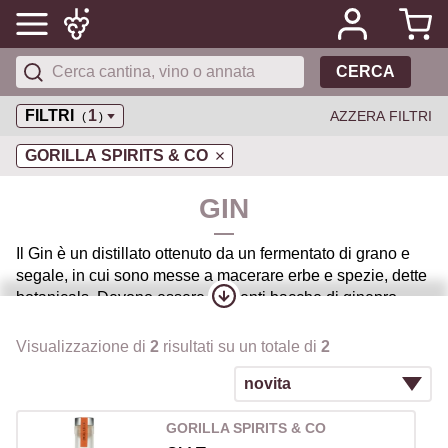
CERCA
FILTRI
1
AZZERA FILTRI
(
)
GORILLA SPIRITS & CO
GIN
Il Gin è un distillato ottenuto da un fermentato di grano e
segale, in cui sono messe a macerare erbe e spezie, dette
botanicals. Devono essere presenti bacche di ginepro,
dalle quali il Gin prende il nome, che ne caratterizzano il
profumo e il gusto. La sua ricetta originale è di origine
Visualizzazione di
2
risultati su un totale di
2
olandese, ma è nel Regno Unito che il distillato ha
conosciuto l’evoluzione più significativa, nelle componenti
aromatiche e nei metodi di produzione.
GORILLA SPIRITS & CO
Anche se nell' ultimo decennio sono nate moltissime altre